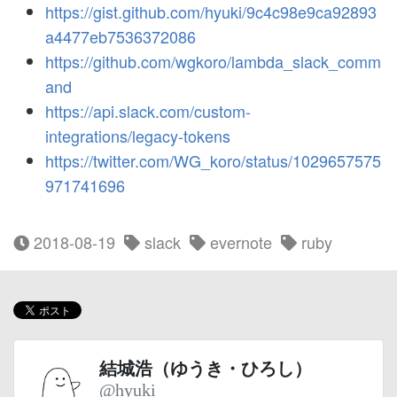
https://gist.github.com/hyuki/9c4c98e9ca92893
a4477eb7536372086
https://github.com/wgkoro/lambda_slack_comm
and
https://api.slack.com/custom-
integrations/legacy-tokens
https://twitter.com/WG_koro/status/1029657575
971741696
2018-08-19
slack
evernote
ruby
結城浩（ゆうき・ひろし）
@hyuki