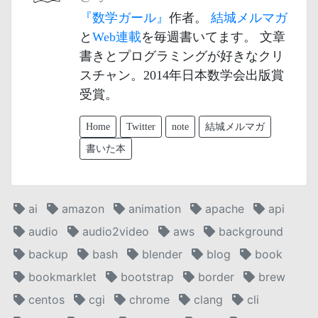
『数学ガール』
作者。
結城メルマガ
と
Web連載
を毎週書いてます。 文章
書きとプログラミングが好きなクリ
スチャン。2014年日本数学会出版賞
受賞。
Home
Twitter
note
結城メルマガ
書いた本
ai
amazon
animation
apache
api
audio
audio2video
aws
background
backup
bash
blender
blog
book
bookmarklet
bootstrap
border
brew
centos
cgi
chrome
clang
cli