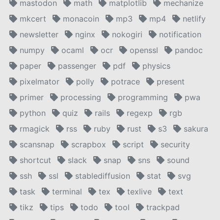
mastodon
math
matplotlib
mechanize
mkcert
monacoin
mp3
mp4
netlify
newsletter
nginx
nokogiri
notification
numpy
ocaml
ocr
openssl
pandoc
paper
passenger
pdf
physics
pixelmator
polly
potrace
present
primer
processing
programming
pwa
python
quiz
rails
regexp
rgb
rmagick
rss
ruby
rust
s3
sakura
scansnap
scrapbox
script
security
shortcut
slack
snap
sns
sound
ssh
ssl
stablediffusion
stat
svg
task
terminal
tex
texlive
text
tikz
tips
todo
tool
trackpad