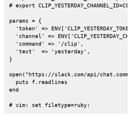
# export CLIP_YESTERDAY_CHANNEL_ID=C0
params 
=
{
'token'
=>
ENV
[
'CLIP_YESTERDAY_TOKE
'channel'
=>
ENV
[
'CLIP_YESTERDAY_CH
'command'
=>
'/clip'
,
'text'
=>
'yesterday'
,
}
open
(
"https://slack.com/api/chat.comm
puts
 f
.readlines
end
# vim: set filetype=ruby: