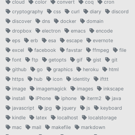
cloud
color
convert
coq
cron
cryptography
css
curl
diary
discord
discover
dns
docker
domain
dropbox
electron
emacs
encode
eps
erb
esa
escape
evernote
excel
facebook
favstar
ffmpeg
file
font
ftp
getopts
gif
gist
git
github
go
graphics
heroku
html
https
hub
icon
identity
ifttt
image
imagemagick
images
inkscape
install
iPhone
iphone
iterm2
java
javascript
jpg
jquery
js
keyboard
kindle
latex
localhost
localstorage
mac
mail
makefile
markdown