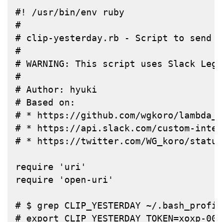
#! /usr/bin/env ruby
#
# clip-yesterday.rb - Script to send 
#
# 
WARNING
: This script uses Slack Leg
#
# Author: hyuki
# Based on:
# * https://github.com/wgkoro/lambda_
# * https://api.slack.com/custom-inte
# * https://twitter.com/WG_koro/statu
require
'uri'
require
'open-uri'
# $ grep CLIP_YESTERDAY ~/.bash_profi
# export CLIP_YESTERDAY_TOKEN=xoxp-00