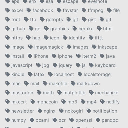
eps
erb
esa
escape
evernote
excel
facebook
favstar
ffmpeg
file
font
ftp
getopts
gif
gist
git
github
go
graphics
heroku
html
https
hub
icon
identity
ifttt
image
imagemagick
images
inkscape
install
iPhone
iphone
iterm2
java
javascript
jpg
jquery
js
keyboard
kindle
latex
localhost
localstorage
mac
mail
makefile
markdown
mastodon
math
matplotlib
mechanize
mkcert
monacoin
mp3
mp4
netlify
newsletter
nginx
nokogiri
notification
numpy
ocaml
ocr
openssl
pandoc