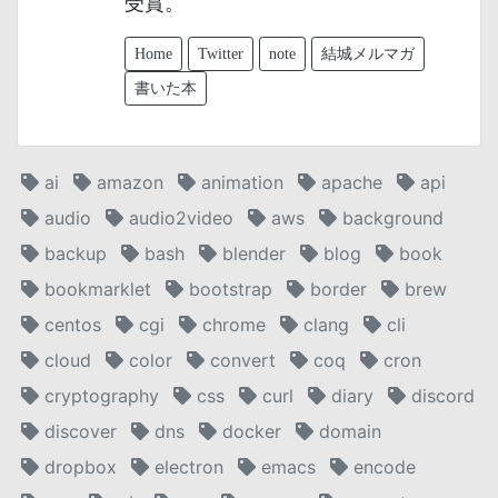
受賞。
Home
Twitter
note
結城メルマガ
書いた本
ai
amazon
animation
apache
api
audio
audio2video
aws
background
backup
bash
blender
blog
book
bookmarklet
bootstrap
border
brew
centos
cgi
chrome
clang
cli
cloud
color
convert
coq
cron
cryptography
css
curl
diary
discord
discover
dns
docker
domain
dropbox
electron
emacs
encode