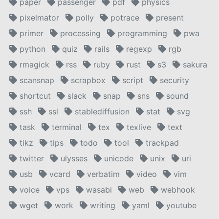
paper
passenger
pdf
physics
pixelmator
polly
potrace
present
primer
processing
programming
pwa
python
quiz
rails
regexp
rgb
rmagick
rss
ruby
rust
s3
sakura
scansnap
scrapbox
script
security
shortcut
slack
snap
sns
sound
ssh
ssl
stablediffusion
stat
svg
task
terminal
tex
texlive
text
tikz
tips
todo
tool
trackpad
twitter
ulysses
unicode
unix
uri
usb
vcard
verbatim
video
vim
voice
vps
wasabi
web
webhook
wget
work
writing
yaml
youtube