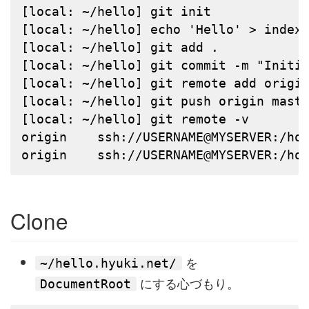
[local: ~/hello] git init

[local: ~/hello] echo 'Hello' > index.
[local: ~/hello] git add .

[local: ~/hello] git commit -m "Initia
[local: ~/hello] git remote add origin
[local: ~/hello] git push origin maste
[local: ~/hello] git remote -v

origin    ssh://USERNAME@MYSERVER:/hom
origin    ssh://USERNAME@MYSERVER:/ho
Clone
を
~/hello.hyuki.net/
にする心づもり。
DocumentRoot