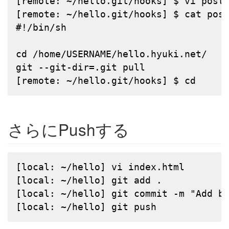
[remote: ~/hello.git/hooks] $ vi post-
[remote: ~/hello.git/hooks] $ cat post
#!/bin/sh

cd /home/USERNAME/hello.hyuki.net/

git --git-dir=.git pull

[remote: ~/hello.git/hooks] $ cd
さらにPushする
[local: ~/hello] vi index.html

[local: ~/hello] git add .

[local: ~/hello] git commit -m "Add bo
[local: ~/hello] git push