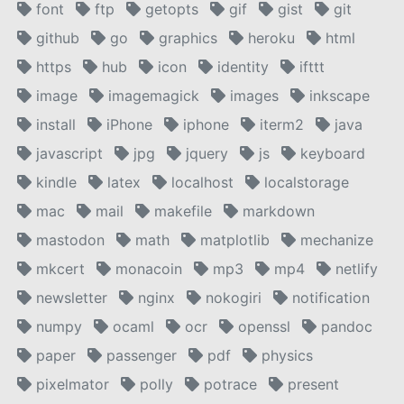
font
ftp
getopts
gif
gist
git
github
go
graphics
heroku
html
https
hub
icon
identity
ifttt
image
imagemagick
images
inkscape
install
iPhone
iphone
iterm2
java
javascript
jpg
jquery
js
keyboard
kindle
latex
localhost
localstorage
mac
mail
makefile
markdown
mastodon
math
matplotlib
mechanize
mkcert
monacoin
mp3
mp4
netlify
newsletter
nginx
nokogiri
notification
numpy
ocaml
ocr
openssl
pandoc
paper
passenger
pdf
physics
pixelmator
polly
potrace
present