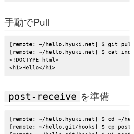
手動でPull
[remote: ~/hello.hyuki.net] $ git pull
[remote: ~/hello.hyuki.net] $ cat inde
<!DOCTYPE html>

<h1>Hello</h1>
を準備
post-receive
[remote: ~/hello.hyuki.net] $ cd ~/hel
[remote: ~/hello.git/hooks] $ cp post-