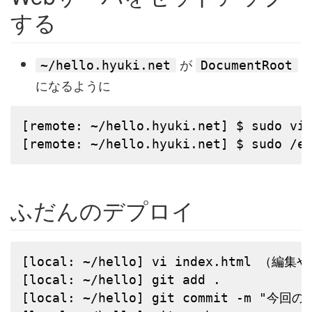
する
が
~/hello.hyuki.net
DocumentRoot
になるように
[remote: ~/hello.hyuki.net] $ sudo vi 
[remote: ~/hello.hyuki.net] $ sudo /e
ふだんのデプロイ
[local: ~/hello] vi index.html （編
[local: ~/hello] git add .

[local: ~/hello] git commit -m "今回