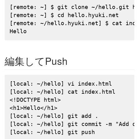
[remote: ~] $ git clone ~/hello.git he
[remote: ~] $ cd hello.hyuki.net

[remote: ~/hello.hyuki.net] $ cat inde
Hello
編集してPush
[local: ~/hello] vi index.html

[local: ~/hello] cat index.html

<!DOCTYPE html>

<h1>Hello</h1>

[local: ~/hello] git add .

[local: ~/hello] git commit -m "Add do
[local: ~/hello] git push