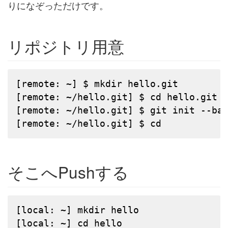
りになぞっただけです。
リポジトリ用意
[remote: ~] $ mkdir hello.git

[remote: ~/hello.git] $ cd hello.git

[remote: ~/hello.git] $ git init --bar
[remote: ~/hello.git] $ cd
そこへPushする
[local: ~] mkdir hello

[local: ~] cd hello
