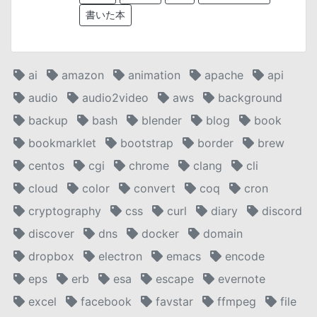
書いた本
ai
amazon
animation
apache
api
audio
audio2video
aws
background
backup
bash
blender
blog
book
bookmarklet
bootstrap
border
brew
centos
cgi
chrome
clang
cli
cloud
color
convert
coq
cron
cryptography
css
curl
diary
discord
discover
dns
docker
domain
dropbox
electron
emacs
encode
eps
erb
esa
escape
evernote
excel
facebook
favstar
ffmpeg
file