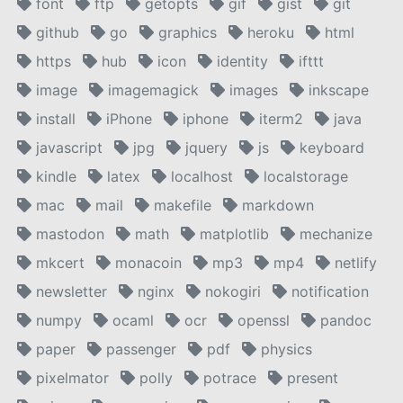
font
ftp
getopts
gif
gist
git
github
go
graphics
heroku
html
https
hub
icon
identity
ifttt
image
imagemagick
images
inkscape
install
iPhone
iphone
iterm2
java
javascript
jpg
jquery
js
keyboard
kindle
latex
localhost
localstorage
mac
mail
makefile
markdown
mastodon
math
matplotlib
mechanize
mkcert
monacoin
mp3
mp4
netlify
newsletter
nginx
nokogiri
notification
numpy
ocaml
ocr
openssl
pandoc
paper
passenger
pdf
physics
pixelmator
polly
potrace
present