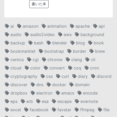
書いた本
ai
amazon
animation
apache
api
audio
audio2video
aws
background
backup
bash
blender
blog
book
bookmarklet
bootstrap
border
brew
centos
cgi
chrome
clang
cli
cloud
color
convert
coq
cron
cryptography
css
curl
diary
discord
discover
dns
docker
domain
dropbox
electron
emacs
encode
eps
erb
esa
escape
evernote
excel
facebook
favstar
ffmpeg
file