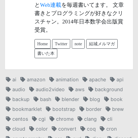
と
Web連載
を毎週書いてます。 文章
書きとプログラミングが好きなクリ
スチャン。2014年日本数学会出版賞
受賞。
Home
Twitter
note
結城メルマガ
書いた本
ai
amazon
animation
apache
api
audio
audio2video
aws
background
backup
bash
blender
blog
book
bookmarklet
bootstrap
border
brew
centos
cgi
chrome
clang
cli
cloud
color
convert
coq
cron