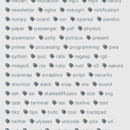
mkcert
monacoin
mp3
mp4
netlify
newsletter
nginx
nokogiri
notification
numpy
ocaml
ocr
openssl
pandoc
paper
passenger
pdf
physics
pixelmator
polly
potrace
present
primer
processing
programming
pwa
python
quiz
rails
regexp
rgb
rmagick
rss
ruby
rust
s3
sakura
scansnap
scrapbox
script
security
shortcut
slack
snap
sns
sound
ssh
ssl
stablediffusion
stat
svg
task
terminal
tex
texlive
text
tikz
tips
todo
tool
trackpad
twitter
ulysses
unicode
unix
uri