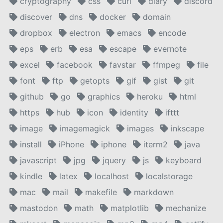
cryptography
css
curl
diary
discord
discover
dns
docker
domain
dropbox
electron
emacs
encode
eps
erb
esa
escape
evernote
excel
facebook
favstar
ffmpeg
file
font
ftp
getopts
gif
gist
git
github
go
graphics
heroku
html
https
hub
icon
identity
ifttt
image
imagemagick
images
inkscape
install
iPhone
iphone
iterm2
java
javascript
jpg
jquery
js
keyboard
kindle
latex
localhost
localstorage
mac
mail
makefile
markdown
mastodon
math
matplotlib
mechanize