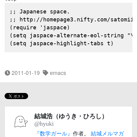
;; Japanese space.
;; http://homepage3.nifty.com/satomii
(
require
'jaspace
)
(
setq
 jaspace-alternate-eol-string 
"
\
(
setq
 jaspace-highlight-tabs 
t
)
2011-01-19
emacs
結城浩（ゆうき・ひろし）
@hyuki
『数学ガール』
作者。
結城メルマガ