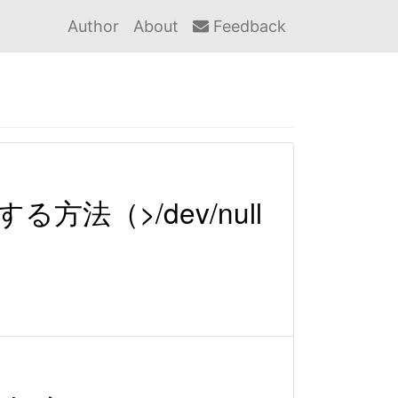
Author
About
Feedback
（>/dev/null