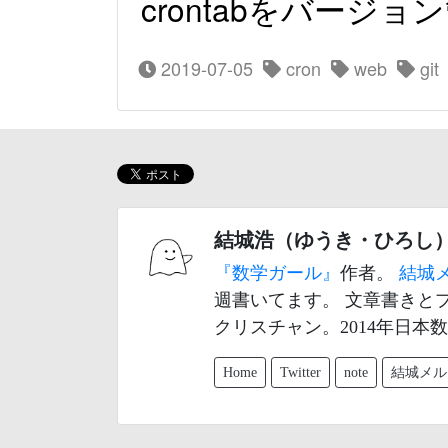
crontabをバー
2019-07-05
cron
web
git
結城浩（ゆうき・ひろし
『数学ガール』
作者。
結城
週書いてます。 文章書きと
クリスチャン。2014年日本
Home
Twitter
note
結城メル