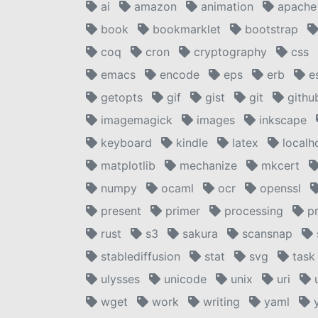
ai
amazon
animation
apache
book
bookmarklet
bootstrap
coq
cron
cryptography
css
emacs
encode
eps
erb
e
getopts
gif
gist
git
githu
imagemagick
images
inkscape
keyboard
kindle
latex
localh
matplotlib
mechanize
mkcert
numpy
ocaml
ocr
openssl
present
primer
processing
pr
rust
s3
sakura
scansnap
stablediffusion
stat
svg
task
ulysses
unicode
unix
uri
wget
work
writing
yaml
y