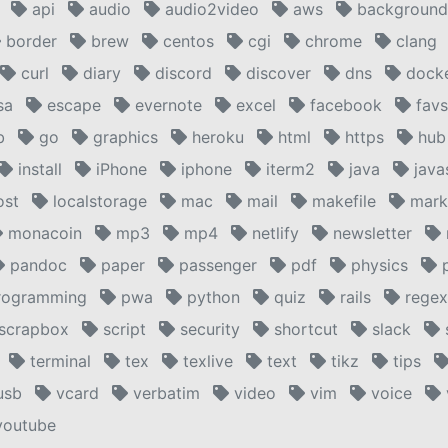
api
audio
audio2video
aws
background
border
brew
centos
cgi
chrome
clang
curl
diary
discord
discover
dns
dock
sa
escape
evernote
excel
facebook
favs
b
go
graphics
heroku
html
https
hub
install
iPhone
iphone
iterm2
java
java
ost
localstorage
mac
mail
makefile
mark
monacoin
mp3
mp4
netlify
newsletter
pandoc
paper
passenger
pdf
physics
p
ogramming
pwa
python
quiz
rails
rege
scrapbox
script
security
shortcut
slack
terminal
tex
texlive
text
tikz
tips
usb
vcard
verbatim
video
vim
voice
outube