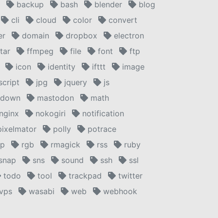
backup
bash
blender
blog
cli
cloud
color
convert
er
domain
dropbox
electron
tar
ffmpeg
file
font
ftp
icon
identity
ifttt
image
script
jpg
jquery
js
down
mastodon
math
nginx
nokogiri
notification
ixelmator
polly
potrace
xp
rgb
rmagick
rss
ruby
snap
sns
sound
ssh
ssl
todo
tool
trackpad
twitter
vps
wasabi
web
webhook