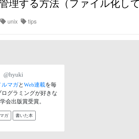
ジョン管理する方法（ファイル化し
unix
tips
）
@hyuki
メルマガ
と
Web連載
を毎
プログラミングが好きな
数学会出版賞受賞。
マガ
書いた本