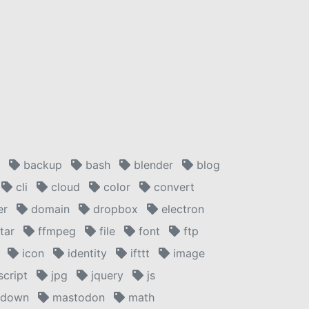
backup
bash
blender
blog
cli
cloud
color
convert
er
domain
dropbox
electron
tar
ffmpeg
file
font
ftp
icon
identity
ifttt
image
script
jpg
jquery
js
down
mastodon
math