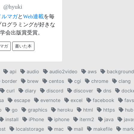
）
@hyuki
メルマガ
と
Web連載
を毎
プログラミングが好きな
数学会出版賞受賞。
マガ
書いた本
api
audio
audio2video
aws
background
border
brew
centos
cgi
chrome
clang
curl
diary
discord
discover
dns
dock
sa
escape
evernote
excel
facebook
favs
b
go
graphics
heroku
html
https
hub
install
iPhone
iphone
iterm2
java
java
ost
localstorage
mac
mail
makefile
mark