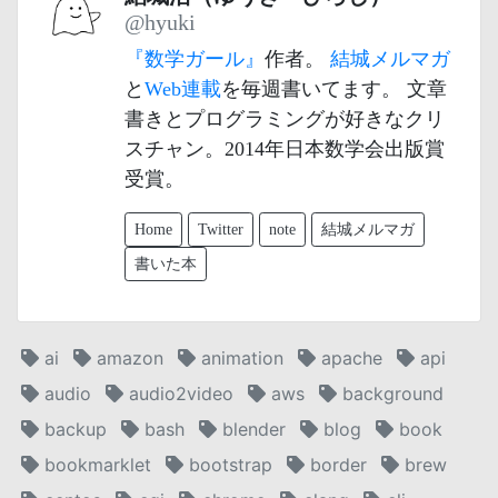
@hyuki
『数学ガール』
作者。
結城メルマガ
と
Web連載
を毎週書いてます。 文章
書きとプログラミングが好きなクリ
スチャン。2014年日本数学会出版賞
受賞。
Home
Twitter
note
結城メルマガ
書いた本
ai
amazon
animation
apache
api
audio
audio2video
aws
background
backup
bash
blender
blog
book
bookmarklet
bootstrap
border
brew