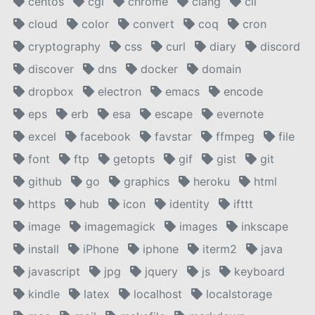
centos
cgi
chrome
clang
cli
cloud
color
convert
coq
cron
cryptography
css
curl
diary
discord
discover
dns
docker
domain
dropbox
electron
emacs
encode
eps
erb
esa
escape
evernote
excel
facebook
favstar
ffmpeg
file
font
ftp
getopts
gif
gist
git
github
go
graphics
heroku
html
https
hub
icon
identity
ifttt
image
imagemagick
images
inkscape
install
iPhone
iphone
iterm2
java
javascript
jpg
jquery
js
keyboard
kindle
latex
localhost
localstorage