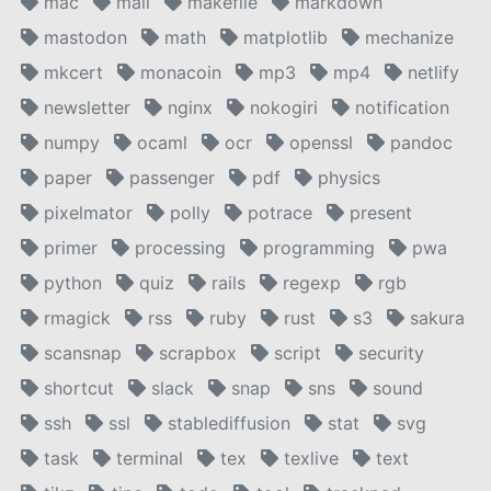
mac
mail
makefile
markdown
mastodon
math
matplotlib
mechanize
mkcert
monacoin
mp3
mp4
netlify
newsletter
nginx
nokogiri
notification
numpy
ocaml
ocr
openssl
pandoc
paper
passenger
pdf
physics
pixelmator
polly
potrace
present
primer
processing
programming
pwa
python
quiz
rails
regexp
rgb
rmagick
rss
ruby
rust
s3
sakura
scansnap
scrapbox
script
security
shortcut
slack
snap
sns
sound
ssh
ssl
stablediffusion
stat
svg
task
terminal
tex
texlive
text