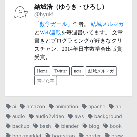
結城浩（ゆうき・ひろし）
@hyuki
『数学ガール』
作者。
結城メルマガ
と
Web連載
を毎週書いてます。 文章
書きとプログラミングが好きなクリ
スチャン。2014年日本数学会出版賞
受賞。
Home
Twitter
note
結城メルマガ
書いた本
ai
amazon
animation
apache
api
audio
audio2video
aws
background
backup
bash
blender
blog
book
bookmarklet
bootstrap
border
brew