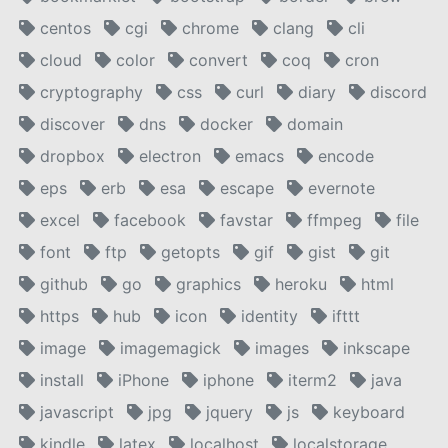
centos
cgi
chrome
clang
cli
cloud
color
convert
coq
cron
cryptography
css
curl
diary
discord
discover
dns
docker
domain
dropbox
electron
emacs
encode
eps
erb
esa
escape
evernote
excel
facebook
favstar
ffmpeg
file
font
ftp
getopts
gif
gist
git
github
go
graphics
heroku
html
https
hub
icon
identity
ifttt
image
imagemagick
images
inkscape
install
iPhone
iphone
iterm2
java
javascript
jpg
jquery
js
keyboard
kindle
latex
localhost
localstorage