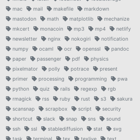
mac
mail
makefile
markdown
mastodon
math
matplotlib
mechanize
mkcert
monacoin
mp3
mp4
netlify
newsletter
nginx
nokogiri
notification
numpy
ocaml
ocr
openssl
pandoc
paper
passenger
pdf
physics
pixelmator
polly
potrace
present
primer
processing
programming
pwa
python
quiz
rails
regexp
rgb
rmagick
rss
ruby
rust
s3
sakura
scansnap
scrapbox
script
security
shortcut
slack
snap
sns
sound
ssh
ssl
stablediffusion
stat
svg
task
terminal
tex
texlive
text